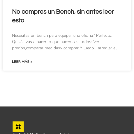
No compres un Bench, sin antes leer
esto
Necesitas un bench para equipar una oficina? Perfecto.
Quizás vas a hacer lo que hacen casi todos: Ver
precios,comparar medidasy comprar Y luego… arreglar el
LEER MÁS »