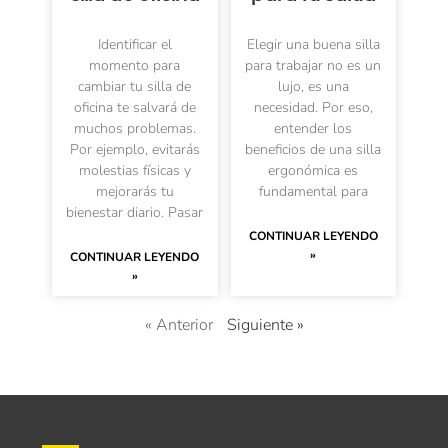
Identificar el
Elegir una buena silla
momento para
para trabajar no es un
cambiar tu silla de
lujo, es una
oficina te salvará de
necesidad. Por eso,
muchos problemas.
entender los
Por ejemplo, evitarás
beneficios de una silla
molestias físicas y
ergonómica es
mejorarás tu
fundamental para
bienestar diario. Pasar
CONTINUAR LEYENDO
»
CONTINUAR LEYENDO
»
« Anterior
Siguiente »