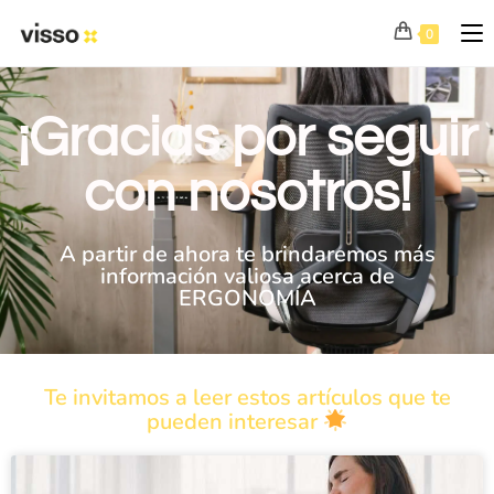
0
¡Gracias por seguir
con nosotros!
A partir de ahora te brindaremos más
información valiosa acerca de
ERGONOMÍA
Te invitamos a leer estos artículos que te
pueden interesar