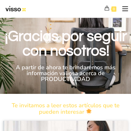
0
¡Gracias por seguir
con nosotros!
A partir de ahora te brindaremos más
información valiosa acerca de
PRODUCTIVIDAD
Te invitamos a leer estos artículos que te
pueden interesar