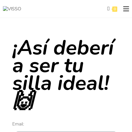
0
¡Así deberí
a ser tu
silla ideal!
🙌
Email: