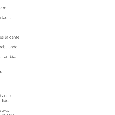
ar mal.
 lado.
es la gente.
rabajando.
o cambia.
.
.
rbando.
rdidos.
suyo.