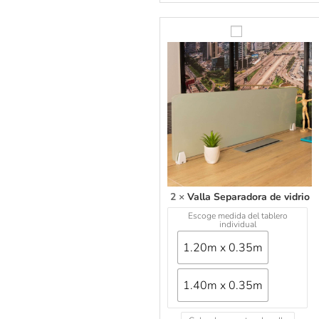
V
a
l
l
a
S
e
p
a
r
a
d
o
2
×
Valla Separadora de vidrio
r
Escoge medida del tablero
a
individual
d
1.20m x 0.35m
e
v
i
1.40m x 0.35m
d
r
i