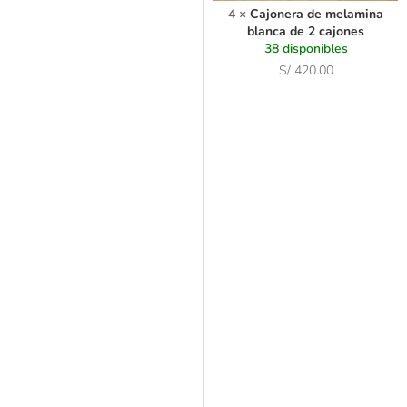
l
4
×
Cajonera de melamina
a
blanca de 2 cajones
m
38 disponibles
i
S/
420.00
n
a
b
l
a
n
c
a
d
e
2
c
a
j
o
n
e
s