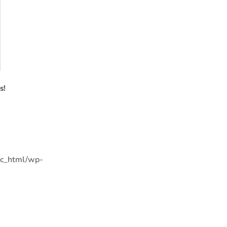
s!
ic_html/wp-