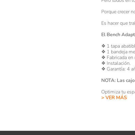
Pero todos en 
Porque crecer n
Es hacer que tra
El Bench Adapt
❖ 1 tapa abatib
❖ 1 bandeja metá
❖ Fabricada en
❖ Instalación.
❖ Garantía: 4 a
NOTA: Las cajon
Optimiza tu espa
> VER MÁS