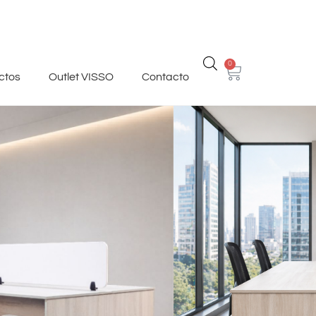
0
ctos
Outlet VISSO
Contacto
4 puestos – Un
 sistema.
uipo.