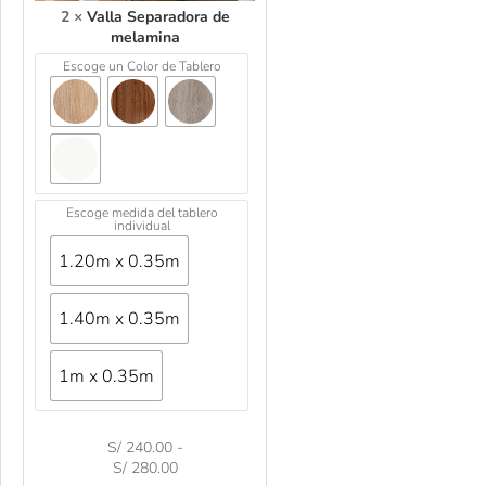
o
2
×
Valla Separadora de
r
melamina
a
Escoge un Color de Tablero
d
e
m
e
l
a
m
Escoge medida del tablero
i
individual
n
1.20m x 0.35m
a
1.40m x 0.35m
1m x 0.35m
S/
240.00
-
S/
280.00