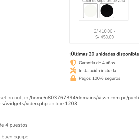
Color de soportes de valla
o
S/
410.00
-
S/
450.00
¡Últimas 20 unidades disponible
Garantía de 4 años
Instalación incluida
Pagos 100% seguros
fset on null in
/home/u803767394/domains/visso.com.pe/publ
es/widgets/video.php
on line
1203
de 4 puestos
 buen equipo.