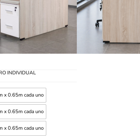
radoras y sillas se venden por
400.00
LERO
RO INDIVIDUAL
0m x 0.65m cada uno
0m x 0.65m cada uno
0m x 0.65m cada uno