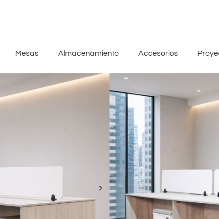
Mesas
Almacenamiento
Accesorios
Proye
Bench Adapta de 
equipo, un mismo
Cuatro personas no hacen un eq
La forma en que trabajan, SI.
Bench Adapta junta todo.
Espacio compartido.
Comunicación directa.
Orden.
Nada se cruza.
Nada estorba.