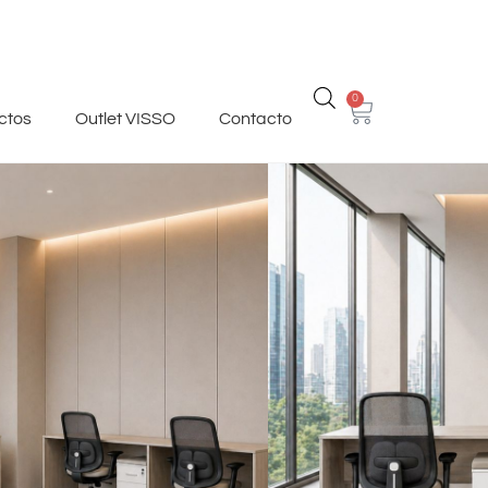
0
ctos
Outlet VISSO
Contacto
ta (2 a 5 puestos)
ea
ado,
.
oras y sillas se venden por