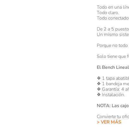
Todo en una lín
Todo claro.
Todo conectado
De 2 a 5 puesto
Un mismo sist
Porque no todo 
Solo tiene que f
El Bench Lineal
❖ 1 tapa abatib
❖ 1 bandeja metá
❖ Garantía: 4 a
❖ Instalación.
NOTA: Las cajon
Convierte tu ofi
> VER MÁS