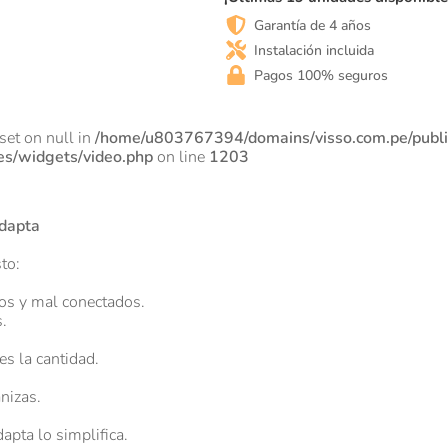
Garantía de 4 años
Instalación incluida
Pagos 100% seguros
fset on null in
/home/u803767394/domains/visso.com.pe/publ
es/widgets/video.php
on line
1203
dapta
sto:
tos y mal conectados.
.
es la cantidad.
nizas.
apta lo simplifica.