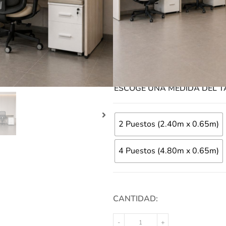
S/
990.00
-
S/
2,39
Ficha Técnica
Garantía
ESCOGE UN COLOR DE TAB
ESCOGE UNA MEDIDA DEL T
2 Puestos (2.40m x 0.65m)
4 Puestos (4.80m x 0.65m)
CANTIDAD:
-
+