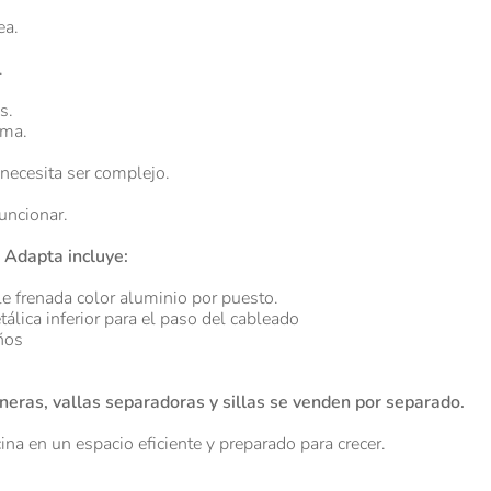
ea.
.
s.
ema.
necesita ser complejo.
uncionar.
 Adapta incluye:
le frenada color aluminio por puesto.
lica inferior para el paso del cableado
ños
eras, vallas separadoras y sillas se venden por separado.
cina en un espacio eficiente y preparado para crecer.