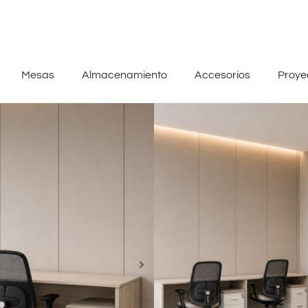
Mesas
Almacenamiento
Accesorios
Proye
Bench Lineal Adap
– Todo en una lin
Cuando cada puesto va por su l
el espacio se rompe.
Y el equipo también.
Bench Lineal Adapta junta todo
Una sola línea.
Un solo orden.
Nota: Cajoneras, vallas separad
separado