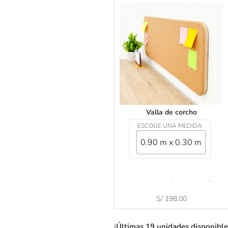
a
l
l
a
d
e
c
o
r
c
h
o
Valla de corcho
ESCOGE UNA MEDIDA
0.90 m x 0.30 m
-
+
S/
198.00
¡Últimas 19 unidades disponible