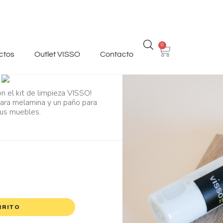
0
ctos
Outlet VISSO
Contacto
on el kit de limpieza VISSO!
para melamina y un paño para
 tus muebles.
RRITO