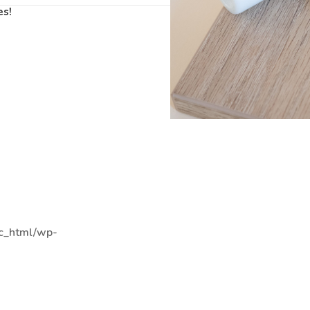
es!
c_html/wp-