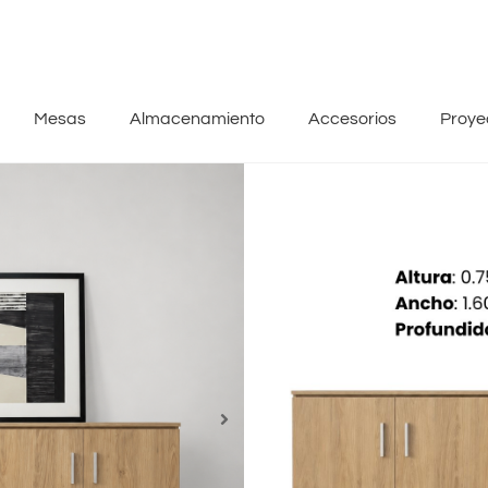
Mesas
Almacenamiento
Accesorios
Proye
Outlet VISSO
Credenza Doble (O
Esta credenza ya tenía desti
Pero los planes cambiaron.F
que buscaba un acabado Ro
cuando estuvo lista, decidi
hay nada que corregir.
No hay nada que reparar.
Solo está esperando una nue
Quizá sea la tuya.
Medidas
: 0.75 m. de alto x