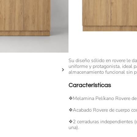
fondo
S/
1,490.00
S/
898.00
Sin existencias
Esta credenza doble fue fabrica
completo, una configuración esp
estándar habitual, donde norm
con tablero superior y puertas d
Su diseño sólido en rovere le d
uniforme y protagonista, ideal p
almacenamiento funcional sin pe
Características
❖Melamina Pelíkano Rovere d
❖Acabado Rovere de cuerpo co
❖2 cerraduras independientes (
una).