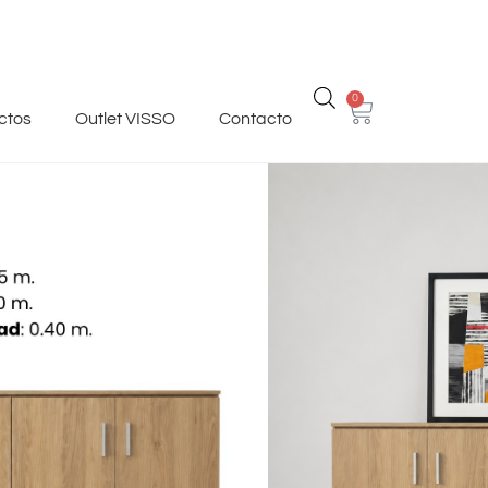
0
ctos
Outlet VISSO
Contacto
utlet)
no.
ue fabricada para un cliente
vere de cuerpo completo y,
ó no continuar con la compra.No
va oficina.
 1.60 m. de ancho x 0.40 m. de