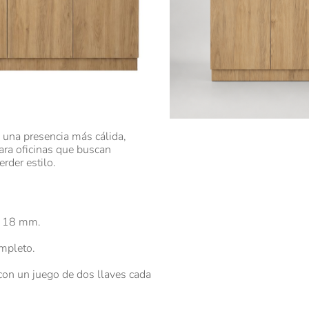
da en melamina rovere de cuerpo
ecial que se aleja de nuestro
almente combinamos cuerpo blanco
e color
a una presencia más cálida,
ara oficinas que buscan
rder estilo.
e 18 mm.
mpleto.
con un juego de dos llaves cada