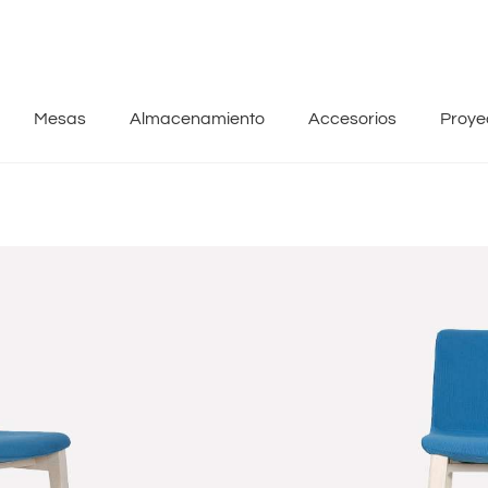
Mesas
Almacenamiento
Accesorios
Proye
Silla alta Amy
Silla taburete alta de proce
naturales. Altura al asiento 
AMY líneas discretas subrayan
espacios modernos,
Tiempo de entrega : 04 días 
S/
2,960.00