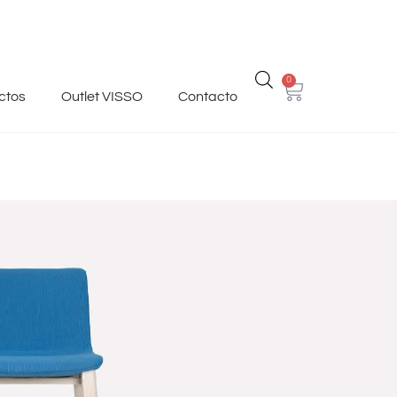
0
ctos
Outlet VISSO
Contacto
 Wood
dencia Italiana. Base de madera fresno acabados
76 cm. Altura Total: 100 cm.
 a la perfección la funcionalidad de los
hábiles.