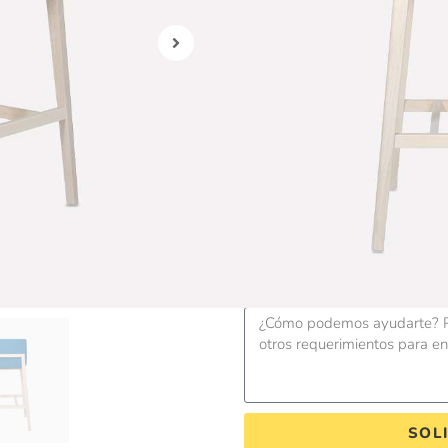
Ficha Técnica
Garan
Producto disponible 
Solicita más informac
Nombre
RUC / DNI
Correo electrónico
Mensaje
SOL