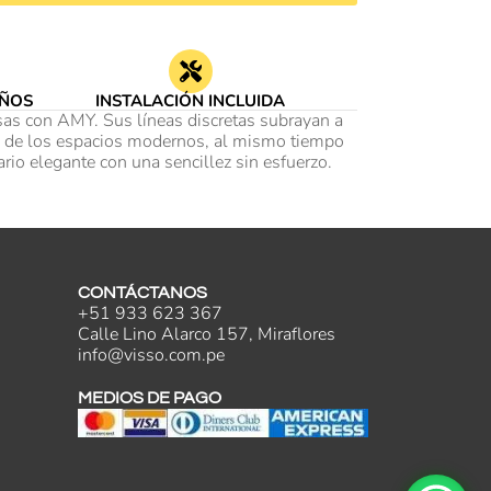
AÑOS
INSTALACIÓN INCLUIDA
osas con AMY. Sus líneas discretas subrayan a
ad de los espacios modernos, al mismo tiempo
io elegante con una sencillez sin esfuerzo.
CONTÁCTANOS
+51 933 623 367
Calle Lino Alarco 157, Miraflores
info@visso.com.pe
MEDIOS DE PAGO