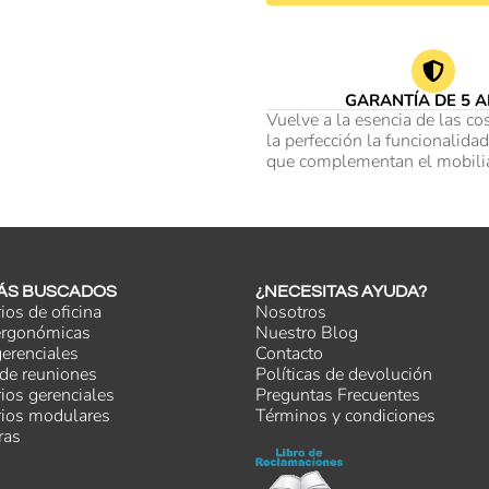
GARANTÍA DE 5 
Vuelve a la esencia de las c
la perfección la funcionalid
que complementan el mobiliar
ÁS BUSCADOS
¿NECESITAS AYUDA?
rios de oficina
Nosotros
 ergonómicas
Nuestro Blog
gerenciales
Contacto
de reuniones
Políticas de devolución
rios gerenciales
Preguntas Frecuentes
rios modulares
Términos y condiciones
ras