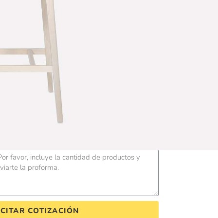
tía
únicamente bajo pedido.
ión:
Teléfono
ICITAR COTIZACIÓN