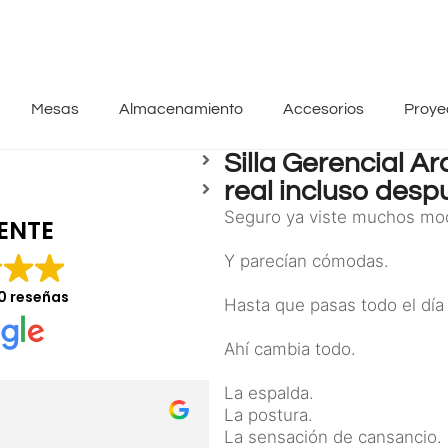
Mesas
Almacenamiento
Accesorios
Proye
Silla Gerencial 
real incluso desp
Seguro ya viste muchos mode
ENTE
Y parecían cómodas.
0 reseñas
Hasta que pasas todo el día
Ahí cambia todo.
La espalda.
Wilfredo Venegas
La postura.
hace 7 meses
La sensación de cansancio.