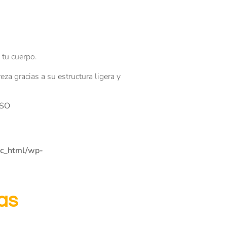
 tu cuerpo.
eza gracias a su estructura ligera y
SSO
ic_html/wp-
as