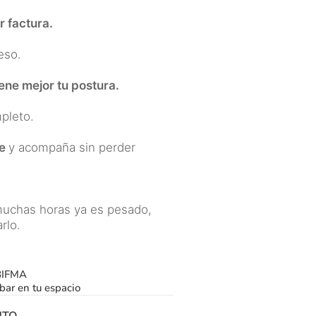
r factura.
l momento de ofertar
 escritorio en mi oficina
 eso.
ene mejor tu postura.
pleto.
ne
y acompaña sin perder
muchas horas ya es pesado,
rlo.
BIFMA
bar en tu espacio