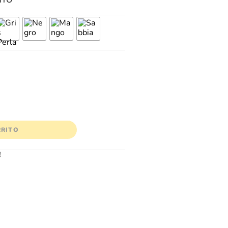
NTO
RRITO
!