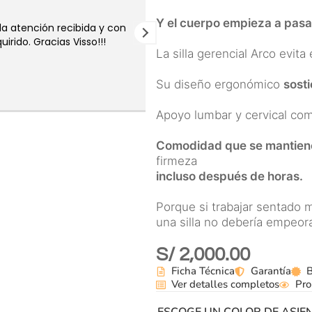
Y el cuerpo empieza a pasa
a atención recibida y con
Muy buena atención desde e
rido. Gracias Visso!!!
hasta la oportuna entrega del
La silla gerencial Arco evita
Su diseño ergonómico
sosti
Apoyo lumbar y cervical com
Comodidad que se mantie
firmeza
incluso después de horas.
Porque si trabajar sentado 
una silla no debería empeora
S/
2,000.00
Ficha Técnica
Garantía
Ver detalles completos
Pro