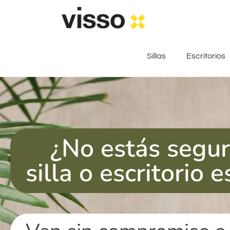
Sillas
Escritorios
¿No estás segu
silla o escritorio e