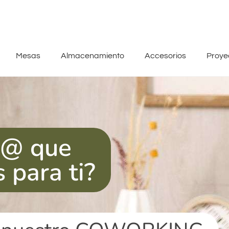
Mesas
Almacenamiento
Accesorios
Proye
r@ que
s para ti?