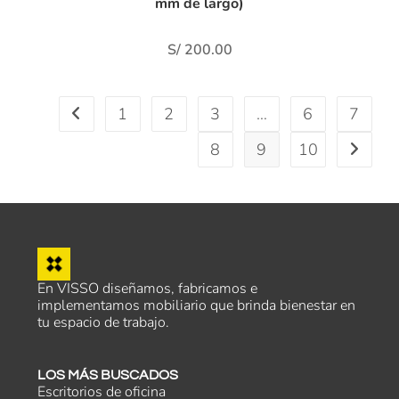
mm de largo)
S/
200.00
1
2
3
…
6
7
8
9
10
En VISSO diseñamos, fabricamos e
implementamos mobiliario que brinda bienestar en
tu espacio de trabajo.
LOS MÁS BUSCADOS
Escritorios de oficina