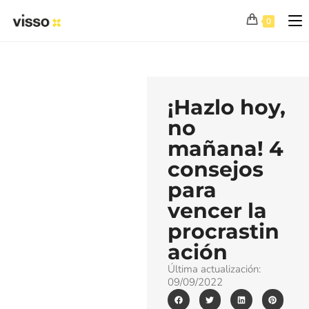
0
¡Hazlo hoy,
no
mañana! 4
consejos
para
vencer la
procrastin
ación
Última actualización:
09/09/2022