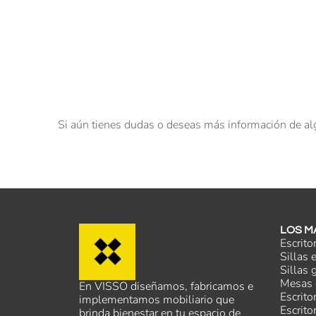
Si aún tienes dudas o deseas más información de al
LOS M
Escrito
Sillas
Sillas 
Mesas 
En VISSO diseñamos, fabricamos e
Escrito
implementamos mobiliario que
Escrito
brinda bienestar en tu espacio de