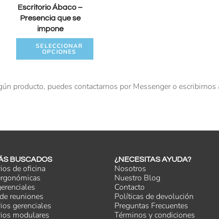
Escritorio Ábaco –
Presencia que se
impone
SELECCIONAR
OPCIONES
gún producto, puedes contactarnos por Messenger o escribirnos
ÁS BUSCADOS
¿NECESITAS AYUDA?
rios de oficina
Nosotros
 ergonómicas
Nuestro Blog
gerenciales
Contacto
de reuniones
Políticas de devolución
rios gerenciales
Preguntas Frecuentes
rios modulares
Términos y condiciones