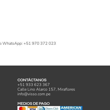
 a
WhatsApp: +51 970 372 023
CONTÁCTANOS
+51 933 623 367
Calle Lino Alarco 157, Miraflores
info@visso.com.pe
MEDIOS DE PAGO