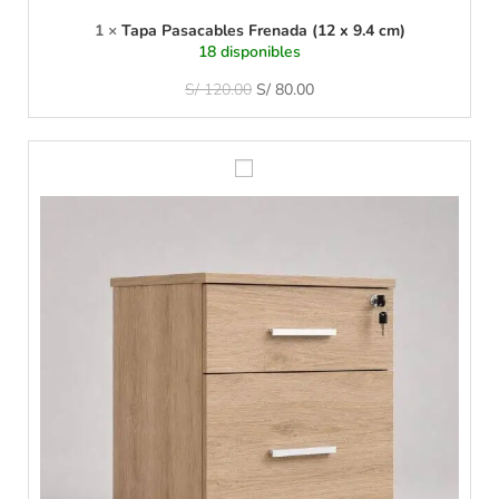
(
1
1
×
Tapa Pasacables Frenada (12 x 9.4 cm)
2
18 disponibles
x
9
S/
120.00
S/
80.00
.
4
c
C
m
a
)
j
o
n
e
r
a
M
ó
v
i
l
D
u
n