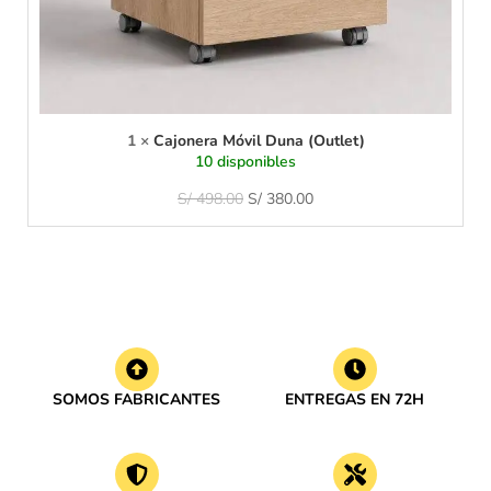
a
(
O
u
t
l
e
1
×
Cajonera Móvil Duna (Outlet)
t
10 disponibles
)
S/
498.00
S/
380.00
SOMOS FABRICANTES
ENTREGAS EN 72H