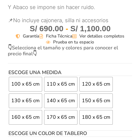
Y Abaco se impone sin hacer ruido.
📌No incluye cajonera, silla ni accesorios
S/
690.00
-
S/
1,100.00
Garantía
Ficha Técnica
Ver detalles completos
Prueba en tu espacio
👇Selecciona el tamaño y colores para conocer el
precio final👇
ESCOGE UNA MEDIDA
100 x 65 cm
110 x 65 cm
120 x 65 cm
130 x 65 cm
140 x 65 cm
150 x 65 cm
160 x 65 cm
170 x 65 cm
180 x 65 cm
ESCOGE UN COLOR DE TABLERO