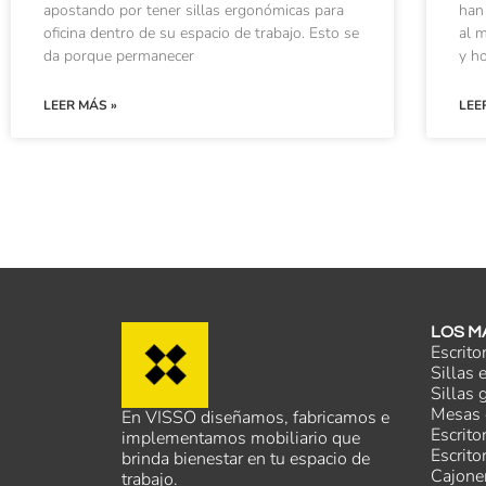
apostando por tener sillas ergonómicas para
han
oficina dentro de su espacio de trabajo. Esto se
al 
da porque permanecer
y ho
LEER MÁS »
LEE
LOS M
Escrito
Sillas
Sillas 
Mesas 
En VISSO diseñamos, fabricamos e
Escrito
implementamos mobiliario que
Escrito
brinda bienestar en tu espacio de
Cajone
trabajo.