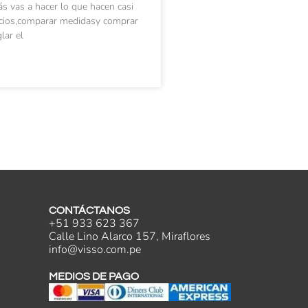
ás vas a hacer lo que hacen casi
ecios,comparar medidasy comprar
lar el
CONTÁCTANOS
+51 933 623 367
Calle Lino Alarco 157, Miraflores
info@visso.com.pe
MEDIOS DE PAGO