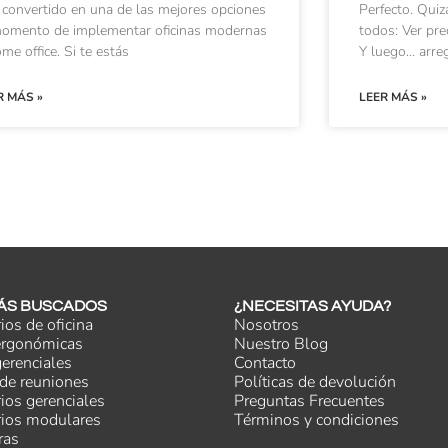
 convertido en una de las mejores opciones
Perfecto. Quiz
momento de implementar oficinas modernas
todos: Ver pr
me office. Si te estás
Y luego… arreg
R MÁS »
LEER MÁS »
ÁS BUSCADOS
¿NECESITAS AYUDA?
rios de oficina
Nosotros
 ergonómicas
Nuestro Blog
gerenciales
Contacto
de reuniones
Políticas de devolución
rios gerenciales
Preguntas Frecuentes
rios modulares
Términos y condiciones
ras