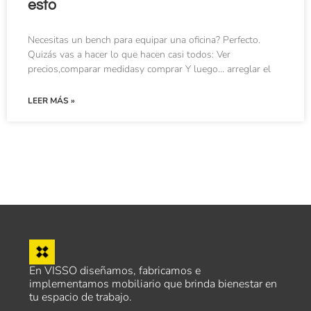
esto
Necesitas un bench para equipar una oficina? Perfecto.
Quizás vas a hacer lo que hacen casi todos: Ver
precios,comparar medidasy comprar Y luego… arreglar el
LEER MÁS »
En VISSO diseñamos, fabricamos e
implementamos mobiliario que brinda bienestar en
tu espacio de trabajo.