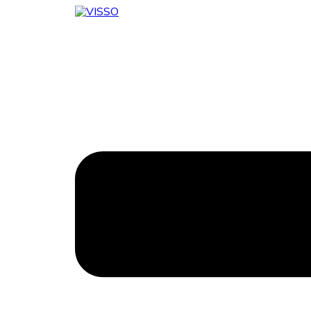
Ir
al
contenido