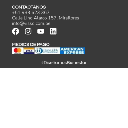
CONTÁCTANOS
+51 933 623 367
Calle Lino Alarco 157, Miraflores
info@visso.com.pe
MEDIOS DE PAGO
#DiseñamosBienestar