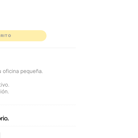
RRITO
u oficina pequeña.
tivo.
ión.
rio.