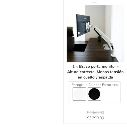
B
r
a
z
o
p
o
r
t
a
m
o
n
1
×
Brazo porta monitor -
i
Altura correcta. Menos tensión
t
en cuello y espalda
o
Escoge un Color de Estructura
r
-
A
l
t
S/
360.00
u
S/
290.00
r
a