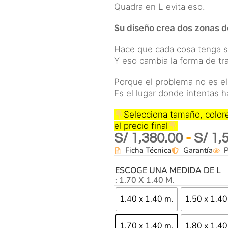
Quadra en L evita eso.
Su diseño crea dos zonas d
Hace que cada cosa tenga su
Y eso cambia la forma de tra
Porque el problema no es el 
Es el lugar donde intentas h
Selecciona tamaño, colore
el precio final
S/
1,380.00
-
S/
1,
Ficha Técnica
Garantía
P
ESCOGE UNA MEDIDA DE L
: 1.70 X 1.40 M.
1.40 x 1.40 m.
1.50 x 1.40
1.70 x 1.40 m.
1.80 x 1.40