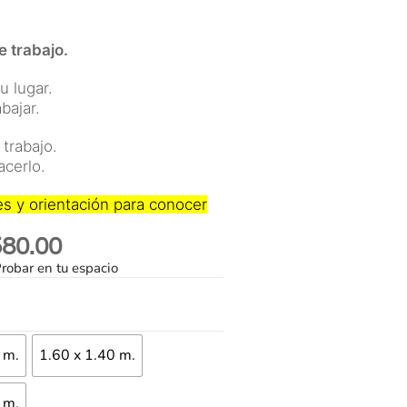
e trabajo.
 lugar.
bajar.
trabajo.
acerlo.
s y orientación para conocer
580.00
robar en tu espacio
 m.
1.60 x 1.40 m.
 m.