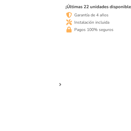
c
¡Últimas 22 unidades disponible
o
r
Garantía de 4 años
r
Instalación incluida
e
Pagos 100% seguros
c
t
a
.
M
e
n
o
s
t
e
n
s
i
ó
n
e
n
c