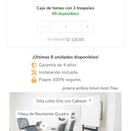
e
Caja de tomas con 3 troqueles
s
69 disponibles
-
+
S/
150.00
S/
120.00
¡Últimas 8 unidades disponibles!
Garantía de 4 años
Instalación incluida
Pagos 100% seguros
+
+
+