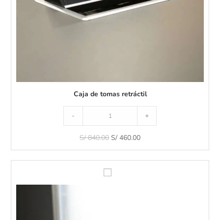
t
r
á
c
t
i
l
Caja de tomas retráctil
-
+
S/
840.00
S/
460.00
T
a
p
a
P
a