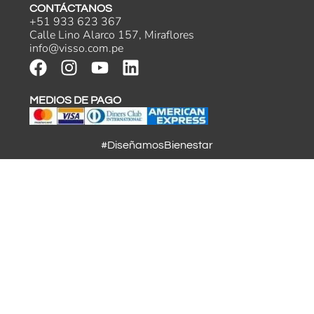
CONTÁCTANOS
+51 933 623 367
Calle Lino Alarco 157, Miraflores
info@visso.com.pe
MEDIOS DE PAGO
#DiseñamosBienestar