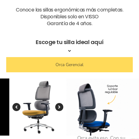
Conoce las sillas ergonómicas más completas.
Disponibles solo en VISSO
Garantía de 4 años.
Escoge tu silla ideal aquí
Orca Gerencial
Silla Gerencial
Orca
Apoyo lumbar agresivo
El problema no es
sentarse, es no estar bien
apoyado, y eso siempre lo
paga la zona lumbar.
Orca evita eso. Con su