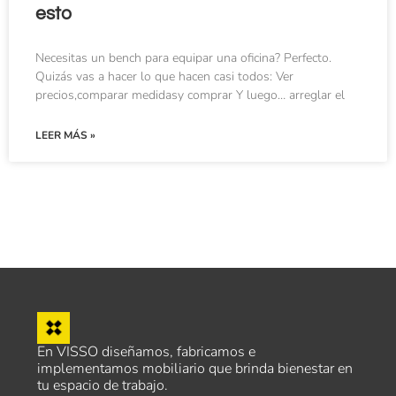
esto
Necesitas un bench para equipar una oficina? Perfecto.
Quizás vas a hacer lo que hacen casi todos: Ver
precios,comparar medidasy comprar Y luego… arreglar el
LEER MÁS »
En VISSO diseñamos, fabricamos e
implementamos mobiliario que brinda bienestar en
tu espacio de trabajo.