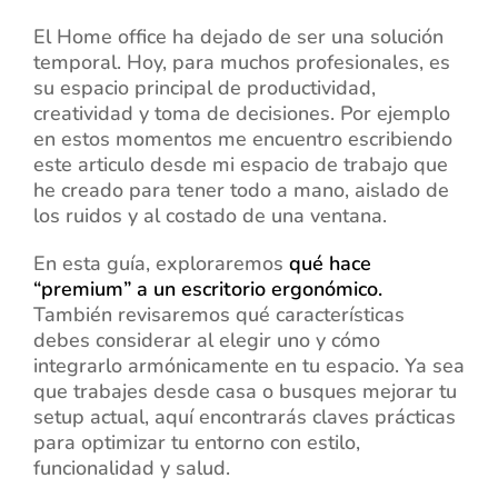
El Home office ha dejado de ser una solución
temporal. Hoy, para muchos profesionales, es
su espacio principal de productividad,
creatividad y toma de decisiones. Por ejemplo
en estos momentos me encuentro escribiendo
este articulo desde mi espacio de trabajo que
he creado para tener todo a mano, aislado de
los ruidos y al costado de una ventana.
En esta guía, exploraremos
qué hace
“premium” a un escritorio ergonómico.
También revisaremos qué características
debes considerar al elegir uno y cómo
integrarlo armónicamente en tu espacio. Ya sea
que trabajes desde casa o busques mejorar tu
setup actual, aquí encontrarás claves prácticas
para optimizar tu entorno con estilo,
funcionalidad y salud.