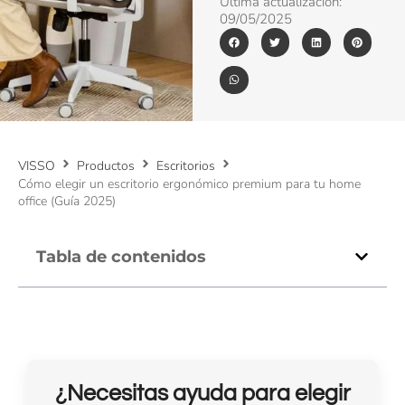
Última actualización:
09/05/2025
VISSO
Productos
Escritorios
Cómo elegir un escritorio ergonómico premium para tu home
office (Guía 2025)
Tabla de contenidos
¿Necesitas ayuda para elegir