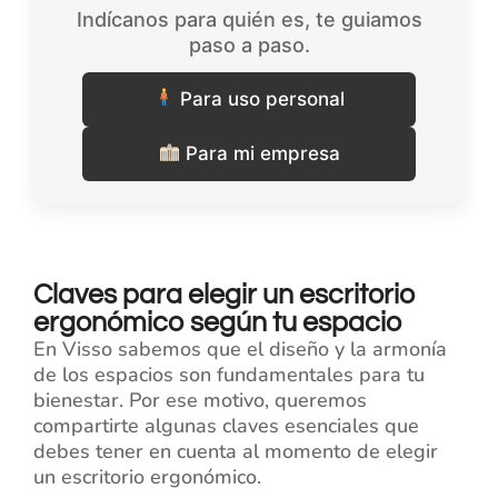
Indícanos para quién es, te guiamos
paso a paso.
Para uso personal
Para mi empresa
Claves para elegir un escritorio
ergonómico según tu espacio
En Visso sabemos que el diseño y la armonía
de los espacios son fundamentales para tu
bienestar. Por ese motivo, queremos
compartirte algunas claves esenciales que
debes tener en cuenta al momento de elegir
un escritorio ergonómico.