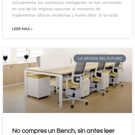
Actualmente, los escritorios inteligentes se han convertido
en una de las mejores opciones al momento de
implementar oficinas modernas y home office. Si te estás
LEER MÁS »
LA OFICINA DEL FUTURO
No compres un Bench, sin antes leer