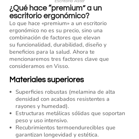
Escritorio Aster
¿Qué hace “premium” a un
escritorio ergonómico?
Lo que hace «premium» a un escritorio
ergonómico no es su precio, sino una
combinación de factores que elevan
su funcionalidad, durabilidad, diseño y
beneficios para la salud. Ahora te
mencionaremos tres factores clave que
consideramos en Visso.
Materiales superiores
Superficies robustas (melamina de alta
densidad con acabados resistentes a
rayones y humedad).
Estructuras metálicas sólidas que soportan
peso y uso intensivo.
Recubrimientos termoendurecibles que
garantizan longevidad y estética.