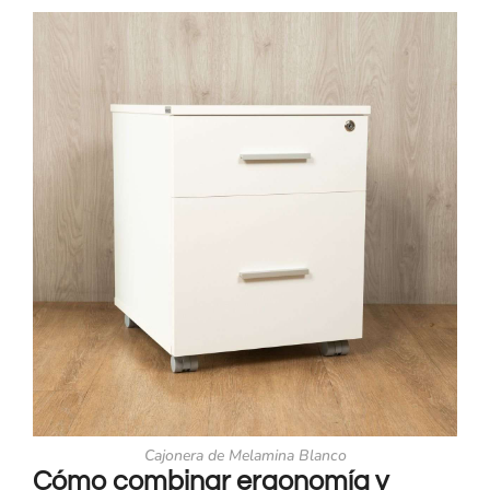
Cajonera de Melamina Blanco
Cómo combinar ergonomía y