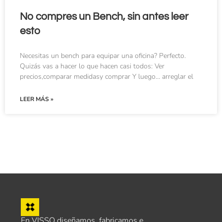
No compres un Bench, sin antes leer
esto
Necesitas un bench para equipar una oficina? Perfecto.
Quizás vas a hacer lo que hacen casi todos: Ver
precios,comparar medidasy comprar Y luego… arreglar el
LEER MÁS »
En VISSO diseñamos, fabricamos e