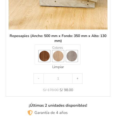
:
5
0
0
m
m
x
Reposapies (Ancho: 500 mm x Fondo: 350 mm x Alto: 130
F
mm)
o
n
Colores
d
o
:
Limpiar
3
5
0
-
+
m
m
S/
178.00
S/
98.00
x
A
l
¡Últimas 2 unidades disponibles!
t
o
Garantía de 4 años