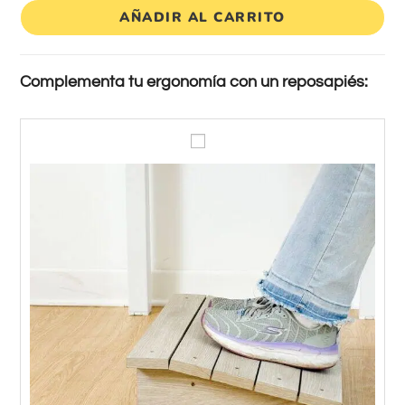
AÑADIR AL CARRITO
Complementa tu ergonomía con un reposapiés:
R
e
p
o
s
a
p
i
e
s
(
A
n
c
h
o