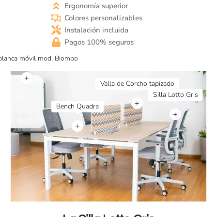
:
Ergonomía superior
1
Colores personalizables
3
0
Instalación incluida
m
Pagos 100% seguros
m
)
+
+
+
+