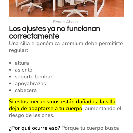
Bench Ábaco+
Los ajustes ya no funcionan
correctamente
Una silla ergonómica premium debe permitirte
regular:
altura
asiento
soporte lumbar
apoyabrazos
cabecera
Si estos mecanismos están dañados, la silla
deja de adaptarse a tu cuerpo
, aumentando el
riesgo de lesiones.
¿Por qué ocurre eso?
Porque tu cuerpo busca