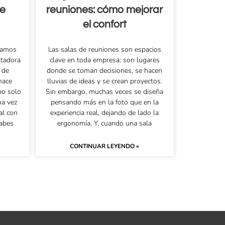
de
reuniones: cómo mejorar
el confort
asamos
Las salas de reuniones son espacios
utadora
clave en toda empresa: son lugares
 de
donde se toman decisiones, se hacen
 hace
lluvias de ideas y se crean proyectos.
no solo
Sin embargo, muchas veces se diseña
na vez
pensando más en la foto que en la
al con
experiencia real, dejando de lado la
sabes
ergonomía. Y, cuando una sala
CONTINUAR LEYENDO »