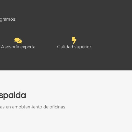
ogramos:
Asesoría experta
Calidad superior
espalda
nas en amoblamiento de oficinas