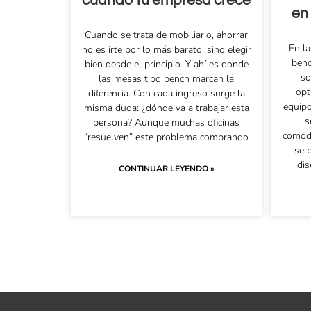
cuando tu empresa crece
en
Cuando se trata de mobiliario, ahorrar
En l
no es irte por lo más barato, sino elegir
benc
bien desde el principio. Y ahí es donde
so
las mesas tipo bench marcan la
opt
diferencia. Con cada ingreso surge la
equip
misma duda: ¿dónde va a trabajar esta
s
persona? Aunque muchas oficinas
comodi
“resuelven” este problema comprando
se 
dis
CONTINUAR LEYENDO »