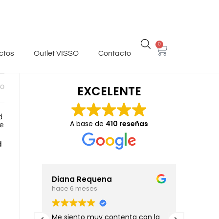
0
ctos
Outlet VISSO
Contacto
DO
EXCELENTE
A base de
410 reseñas
d
Diana Requena
Wilfr
hace 6 meses
hace 7
daron
Me siento muy contenta con la
Muy bu