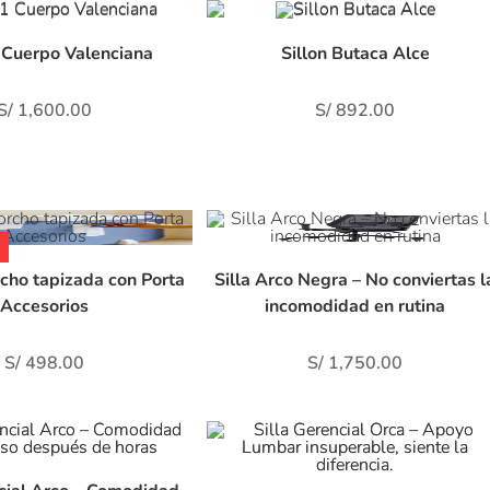
entablemente el día que fui
con la entrega rápida. Car
 corto el tiempo estaban a
súper eficiente y amable.
1 Cuerpo Valenciana
Sillon Butaca Alce
to de fumigar. Sin embargo,
iel la vendedora. Mucha
r más
iencia y sobre todo
S/
1,600.00
S/
892.00
elente servicio por mi
pra me obsequiaron un kit
limpieza y un power hub. Salí
tento con mi compra, un
ritorio de 2840 soles.
rcho tapizada con Porta
Silla Arco Negra – No conviertas l
Accesorios
incomodidad en rutina
S/
498.00
S/
1,750.00