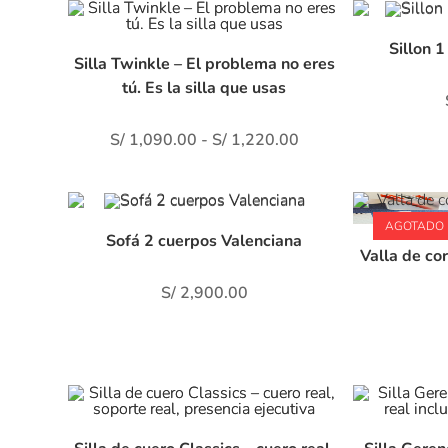
lam
era
Sillon 
pun
Silla Twinkle – El problema no eres
Mar
Lee
tú. Es la silla que usas
pac
exc
com
S/
1,090.00
-
S/
1,220.00
de 
con
esc
AGOTADO
Sofá 2 cuerpos Valenciana
Valla de co
S/
2,900.00