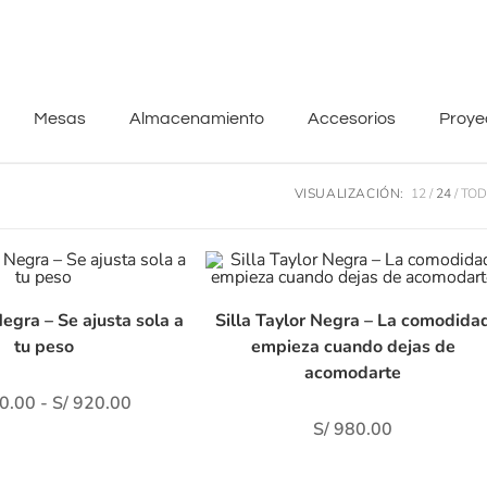
Mesas
Almacenamiento
Accesorios
Proye
VISUALIZACIÓN:
12
24
TO
Negra – Se ajusta sola a
Silla Taylor Negra – La comodida
tu peso
empieza cuando dejas de
acomodarte
ego Andre
Herlita Del Castillo
0.00
-
S/
920.00
e 5 meses
hace 5 meses
S/
980.00
n experiencia en visso;
Buena atención y me ayu