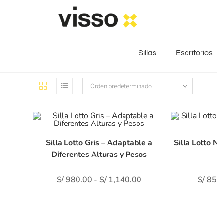
Sillas
Escritorios
Orden predeterminado
Silla Lotto Gris – Adaptable a
Silla Lotto 
Diferentes Alturas y Pesos
Di
S/
980.00
-
S/
1,140.00
S/
85
hac
Gra