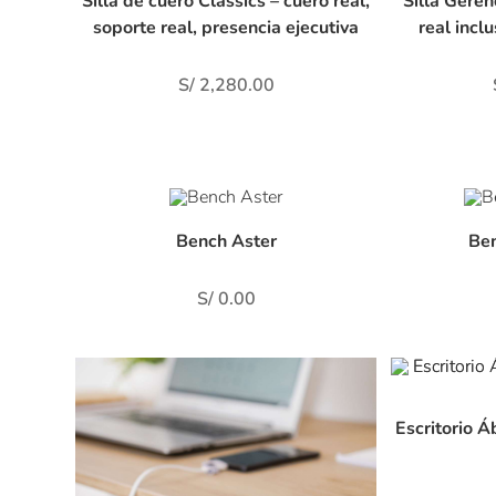
Silla de cuero Classics – cuero real,
Silla Gere
soporte real, presencia ejecutiva
real incl
S/
2,280.00
Bench Aster
Ben
S/
0.00
Escritorio Á