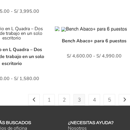
5.00
-
S/
3,995.00
Bench Abaco+ para 6 puestos
io en L Quadra – Dos
S/
4,600.00
-
S/
4,990.00
de trabajo en un solo
escritorio
0.00
-
S/
1,580.00
1
2
3
4
5
ÁS BUSCADOS
¿NECESITAS AYUDA?
rios de oficina
Nosotros