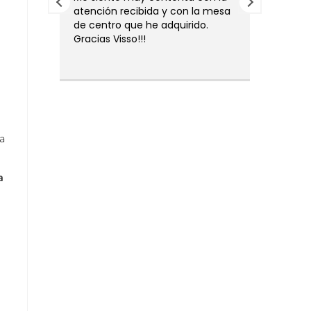
olina
atención recibida y con la mesa
moment
de centro que he adquirido.
oportun
Gracias Visso!!!
en mi o
a