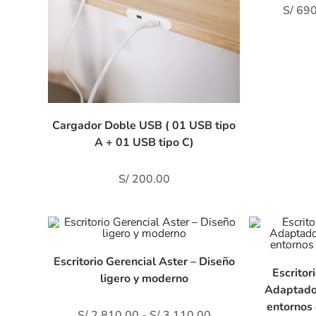
S/
690
Cargador Doble USB ( 01 USB tipo
A + 01 USB tipo C)
S/
200.00
Escritorio Gerencial Aster – Diseño
Escritor
ligero y moderno
Adaptado 
entornos
S/
2,810.00
-
S/
3,110.00